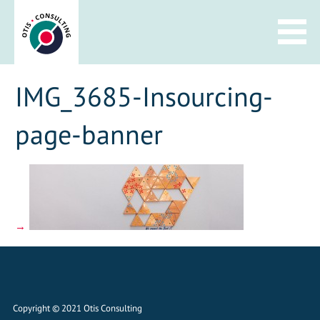
Zum
Inhalt
springen
IMG_3685-Insourcing-
page-banner
Copyright © 2021 Otis Consulting